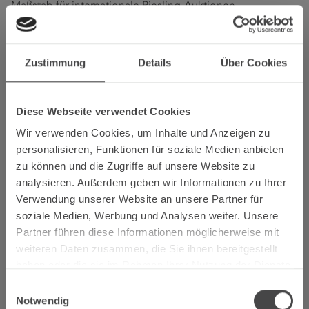
Maßstab für internationale Riesling-Auktionen.
Weiterlesen
Zustimmung
Details
Über Cookies
13.01.2026
Neue Projekte für eine starke Mosel-
Diese Webseite verwendet Cookies
Region
Wir verwenden Cookies, um Inhalte und Anzeigen zu
personalisieren, Funktionen für soziale Medien anbieten
zu können und die Zugriffe auf unsere Website zu
Lokale Aktionsgruppe (LAG) Mosel beschließt über
analysieren. Außerdem geben wir Informationen zu Ihrer
Projekte und startet Förderaufruf: 860.000 Euro für neue
Verwendung unserer Website an unsere Partner für
Projekte in der Region werden aufgerufen.…
soziale Medien, Werbung und Analysen weiter. Unsere
Weiterlesen
Partner führen diese Informationen möglicherweise mit
weiteren Daten zusammen, die Sie ihnen bereitgestellt
haben oder die sie im Rahmen Ihrer Nutzung der Dienste
gesammelt haben.
Einwilligungsauswahl
13.01.2026
Notwendig