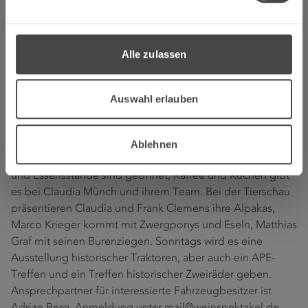
Wormeldange/Luxemburg.
Die Kunstausstellung mit dekorativem und nützlichem
Kunsthandwerk aus Fell, Malerei und einer Blütenbildnerin
Alle zulassen
gehört schon traditionsgemäß zum Rahmenprogramm.
Auf dem Platz Champs sur Yonne hinter der „Alten
Schule“ gibt es am Samstagabend Live Musik mit Michael
Auswahl erlauben
Schmittberger & Friends und einen Weinausschank. Am
Sonntag von 11 bis 18 Uhr findet der Kunsthandwerker-
und Bauernmarkt mit musikalischem Einsatz der Jagd- und
Ablehnen
Alphornbläser des Kreises Trier-Saarburg statt. Getränke
und Essensstände sind geöffnet, Kaffee und Kuchen gibt
es bei Claudia Münch und ihrem Team. Bei der Tierschau
präsentieren Claudia und Frank Clemens ihre Alpakas,
Marco Krieger kommt mit Zwergponys und Eseln, Matthias
Graf mit seinen Burenziegen. Sonntags wird es eine
Ausstellung historischer Traktoren, aber auch ein APE-
Treffen und ein Treffen historischer Zweiräder geben.
Ansprechpartner für interessierte Fahrzeugbesitzer ist