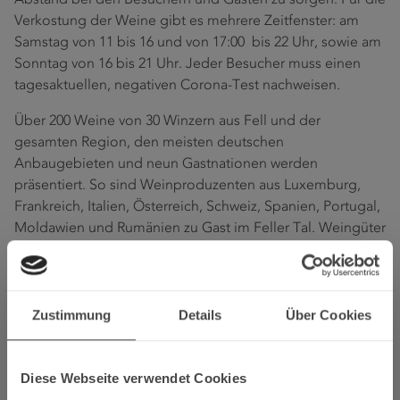
Abstand bei den Besuchern und Gästen zu sorgen. Für die
Verkostung der Weine gibt es mehrere Zeitfenster: am
Samstag von 11 bis 16 und von 17:00 bis 22 Uhr, sowie am
Sonntag von 16 bis 21 Uhr. Jeder Besucher muss einen
tagesaktuellen, negativen Corona-Test nachweisen.
Über 200 Weine von 30 Winzern aus Fell und der
gesamten Region, den meisten deutschen
Anbaugebieten und neun Gastnationen werden
präsentiert. So sind Weinproduzenten aus Luxemburg,
Frankreich, Italien, Österreich, Schweiz, Spanien, Portugal,
Moldawien und Rumänien zu Gast im Feller Tal. Weingüter
aus dem Ruwertal und von der Sauer präsentieren ihre
Weine an Gemeinschaftsständen.
Folgende Weingüter und Winzer stellen ihre Weine vor:
Zustimmung
Details
Über Cookies
Weingut Meirer und Weingut Kronz, Fell-Fastrau; Weingut
Kiebel, Weingut Endesfelder, Weingut Lenhard aus
Mehring; Weingut Würtzberg, Serrig; Weingut Willi Haag,
Diese Webseite verwendet Cookies
Brauneberg: Weingut Witwe Dr. H. Thanisch - Erben