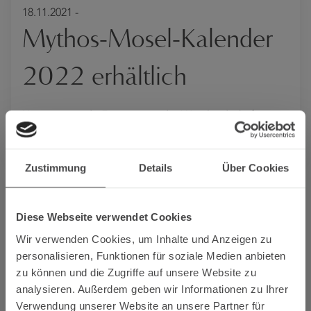
18.11.2021 -
Mythos-Mosel-Kalender
2022 erhältlich
Herausragende Fotomotive der Weinlandschaft von
Saar bis Terrassenmosel
Zustimmung
Details
Über Cookies
Herausragende Fotomotive der Weinlandschaft von Saar
Diese Webseite verwendet Cookies
bis Terrassenmosel zieren die Blätter des großformatigen
Wir verwenden Cookies, um Inhalte und Anzeigen zu
Kalenders „Mythos Mosel 2022“. Der Moselwein e.V. gibt
personalisieren, Funktionen für soziale Medien anbieten
den neuen Kalender in Abstimmung mit den
zu können und die Zugriffe auf unsere Website zu
MoselJüngern heraus, die diesen beliebten Kalender in
analysieren. Außerdem geben wir Informationen zu Ihrer
den vergangenen Jahren eingeführt hatten. Bilder
Verwendung unserer Website an unsere Partner für