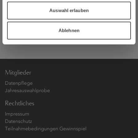
Buchhandlungen, Souvenirläden und weitere
Auswahl erlauben
Wiederverkäufer erhalten den Kalender je nach
Abnahmemenge zu günstigeren Konditionen.
Bestellungen werden schriftlich per Mail an
Ablehnen
info(at)weinland-mosel.de
oder per Fax unter 0651 71028
20 erbeten. Telefonische Auskünfte unter 0651 710280.
Mitglieder
Datenpflege
Jahresauswahlprobe
Rechtliches
Impressum
Datenschutz
Teilnahmebedingungen Gewinnspiel