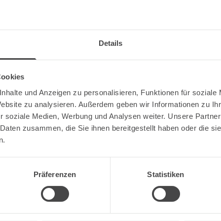
Details
Cookies
nhalte und Anzeigen zu personalisieren, Funktionen für soziale
Website zu analysieren. Außerdem geben wir Informationen zu I
r soziale Medien, Werbung und Analysen weiter. Unsere Partner
 Daten zusammen, die Sie ihnen bereitgestellt haben oder die s
n.
Bist du volljährig?
r Winzer: Von Gläsern bis Coun
Präferenzen
Statistiken
Nein
Ja
für Veranstaltungen von Hoffest bis zu Weinstand und Messe-
Wir sind Partner von