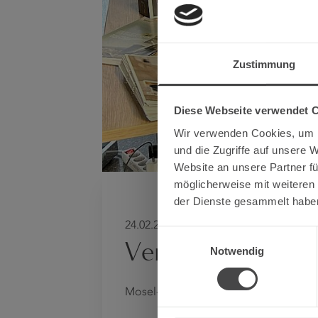
Zustimmung
Diese Webseite verwendet 
Wir verwenden Cookies, um I
und die Zugriffe auf unsere 
Website an unsere Partner fü
möglicherweise mit weiteren
der Dienste gesammelt habe
24.02.2026 -
Einwilligungsauswahl
Verleihservice fü
Notwendig
Mosel-Weinwerbung bietet Equipment 