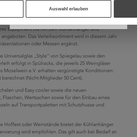
Auswahl erlauben
Werbemittel für Weingüter, Weingastronomie und
eres Equipment bis hin zum Kühlanhänger und
 angeboten. Das Verleihsortiment wird in diesem Jahr
räsentationen oder Messen ergänzt.
as Universalglas „Style“ von Spiegelau sowie den
rleih erfolgt in Spülracks, die jeweils 25 Weingläser
es Moselwein e.V. erhalten vergünstigte Konditionen:
berechnet (Nicht-Mitglieder 50 Cent).
chalen und Easy cooler sowie die neuen
r, Flaschen, Wertsachen sowie für den Einbau eines
zeln auf Transportpaletten mit Schutzhusse und
wie Hoffest oder Weinstände bietet der Kühlanhänger
ervierung wird empfohlen. Das gilt auch bei Bedarf an