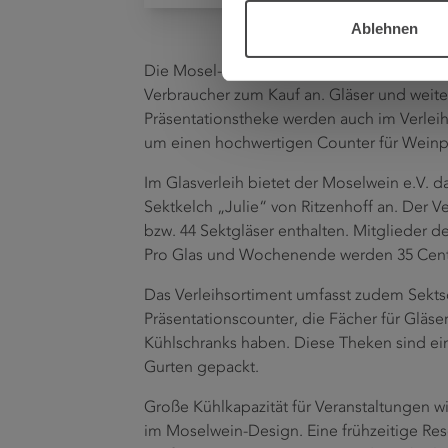
Ablehnen
Die Mosel-Weinwerbung bietet nicht nur 
Verbraucher zum Kauf an. Gläser und weit
Präsentationstheke werden auch im Verleih
um einen hochwertigen Counter für Weinp
Im Glasverleih bietet der Moselwein e.V. d
Sektkelch „Julie“ von Ritzenhoff an. Der Ve
bzw. 44 Sektgläser enthalten. Mitglieder d
Pro Glas und Wochenende werden 35 Cent 
Das Verleihsortiment umfasst zudem Sekts
Präsentationscounter, die Fächer für Gläse
Kühlschranks haben. Diese Theken sind ein
Gurten gepackt.
Große Kühlkapazität für Veranstaltungen 
im Moselwein-Design. Eine frühzeitige Res