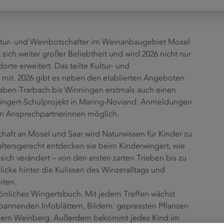
ltur- und Weinbotschafter im Weinanbaugebiet Mosel
 sich weiter großer Beliebtheit und wird 2026 nicht nur
rte erweitert. Das teilte Kultur- und
 mit. 2026 gibt es neben den etablierten Angeboten
Traben-Trarbach bis Winningen erstmals auch einen
wingert-Schulprojekt in Maring-Noviand. Anmeldungen
hen Ansprechpartnerinnen möglich.
chaft an Mosel und Saar wird Naturwissen für Kinder zu
ltersgerecht entdecken sie beim Kinderwingert, wie
ich verändert – von den ersten zarten Trieben bis zu
icke hinter die Kulissen des Winzeralltags und
iten.
sönliches Wingertsbuch. Mit jedem Treffen wächst
 spannenden Infoblättern, Bildern. gepressten Pflanzen
 dem Weinberg. Außerdem bekommt jedes Kind im