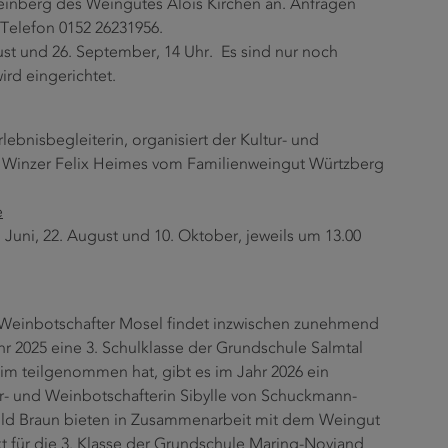
Weinberg des Weingutes Alois Kirchen an. Anfragen
Telefon 0152 26231956.
gust und 26. September, 14 Uhr. Es sind nur noch
ird eingerichtet.
ebnisbegleiterin, organisiert der Kultur- und
Winzer Felix Heimes vom Familienweingut Würtzberg
e
. Juni, 22. August und 10. Oktober, jeweils um 13.00
d Weinbotschafter Mosel findet inzwischen zunehmend
hr 2025 eine 3. Schulklasse der Grundschule Salmtal
im teilgenommen hat, gibt es im Jahr 2026 ein
r- und Weinbotschafterin Sibylle von Schuckmann-
ild Braun bieten in Zusammenarbeit mit dem Weingut
t für die 3. Klasse der Grundschule Maring-Noviand