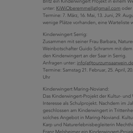
Britz ein Kinderwingert Projekt in einem 
unter:
KiWiOberemmel(at)gmail.com
oder 
Termine: 7. März, 16. Mai, 13. Juni, 29. Au
wenige Plätze vorhanden, eine Warteliste w
Kinderwingert Serrig:
Zusammen mit seiner Frau Barbara, Naturerl
Weinbotschafter Guido Schramm mit dem 
den Kinderwingert an der Saar in Serrig.
Anfragen unter:
info(at)tourzumsaarwein.d
Termine: Samstag 21. Februar, 25. April, 20
Uhr
Kinderwingert Maring-Noviand:
Das Kinderwingert-Projekt der Kultur- un
Interesse als Schulprojekt. Nachdem im Ja
geschlossen am Kinderwingert in Trittenhe
solches Angebot in Maring-Noviand. Kultu
Karp und Naturerlebnisbegleiterin Mechth
Franz Melsheimer ein Kinderwingert-Projek