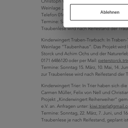
Christoph Weis und dem Weingut Peter Jost
Weinlage „Leiwener Klostergarten“. Anfra
Ablehnen
Telefon 0160 90634227.
Termine: Samstag 21. Februar, 9. Mai, 20. J
Traubenlese wird nach Reifestand der Trau
Kinderwingert Traben-Trarbach: In Traben-
Weinlage “Taubenhaus”. Das Projekt wird 
Storck und Achim Ochs und der Naturerlebn
0171 6486120 oder per Mail:
peterstorck.tr
Termine: Sonntag 15. März, 10. Mai, 14. Ju
zur Traubenlese wird nach Reifestand der 
Kinderwingert Trier: In Trier haben sich d
Carmen Müller, Felix von Nell und Christ
Projekt „Kinderwingert Reiherweiher“ ge
e.V. an. Anfragen unter:
kiwi.trier(at)gmail
Termine: Sonntag, 22. März, 7. Juni, und 16
Traubenlese je nach Reifestand, geplant is