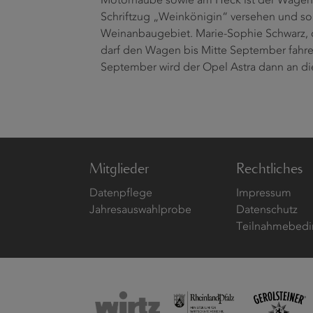
Motorhaube sowie am Heck ist der Wagen
Schriftzug „Weinkönigin“ versehen und som
Weinanbaugebiet. Marie-Sophie Schwarz, 
darf den Wagen bis Mitte September fahre
September wird der Opel Astra dann an d
Mitglieder
Rechtliches
Datenpflege
Impressum
Jahresauswahlprobe
Datenschutz
Teilnahmebedi