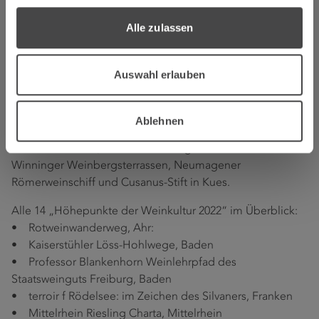
weitere wertvolle Tipps für den Besuch der Regionen gibt.
Alle zulassen
Die neun Höhepunkte der Weinkultur im Anbaugebiet
Mosel sind: Römische Kelteranlage Piesport, Ältester
Weinkeller Deutschlands (Vereinigte Hospitien in Trier),
Auswahl erlauben
Weinbergs-Sonnenuhren, Jugendstil- und
Weinhandelsstadt Traben-Trarbach, Bremmer Calmont
(Prämierung 2010), Weinwerkstatt Lubentiushof in
Ablehnen
Niederfell (Prämierung "Moderner Höhepunkt der
Weinkultur" 2013) und die nun ausgezeichneten
Winninger Weinbergsterrassen, Neumagener
Römerweinschiff und Cusanus-Stift in Kues.
Alle 14 „Höhepunkte der Weinkultur 2022“ im Überblick:
• Rotweinwanderweg, Ahr:
• Kaiserstühler Löss-Hohlwege, Baden
• Professor Blankenhorn Weinlehrpfad des
Staatsweinguts Freiburg, Baden
• terroir f Rödelsee: im Zeichen des Silvaners, Franken
• Mittelrhein Riesling Charta, Mittelrhein