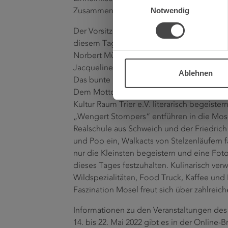
Notwendig
Zusammenhänge im Moselgebiet interessi
Der Vorsitzende der Regionalinitiative Fas
diesem Tag um 11 Uhr die feierliche Absch
Norbert Müller, Leiter des DLR Mosel und
Jacqueline Krause.
Ablehnen
Das bunte Rahmenprogramm ist ein farbenre
Dem Motto folgend „Artenvielfalt rockt di
Kultur Raum Trier e.V. literarisch begeist
„Wengert Stompers“ entführen in die Mose
Realschule aus Schweich und der Friedri
und Pop ein, Walkacts von Stelzenläufern 
nur die Kleinsten begeistern und eine Fot
dieses Tages festzuhalten. Kulinarisch ve
Wildspezialitäten, Food Truck, Kaffee und 
Faszination Mosel freut sich über zahlreic
Informationen zu den Veranstaltungen des
14. bis 22. Mai 2022 gibt es in der Online-