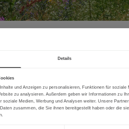
Mosel mit Poetrie und Musik fe
Details
 Artenvielfalt am 22. Mai mit großem Unterhaltungsprogramm i
Cookies
nhalte und Anzeigen zu personalisieren, Funktionen für soziale
Website zu analysieren. Außerdem geben wir Informationen zu I
t für Sonntag, 22. Mai, von 11 bis 18 Uhr zur
r soziale Medien, Werbung und Analysen weiter. Unsere Partner
em Motto „Artenvielfalt rockt die Mosel!“ ein.
 Daten zusammen, die Sie ihnen bereitgestellt haben oder die s
 des Dienstleistungszentrum Ländlicherraum (DLR)
n.
Bist du volljährig?
s statt und bietet ein buntes Programm für alle
, die sich für Natur, Artenvielfalt und ökologische