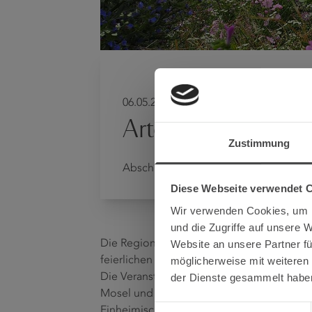
06.05.2022 -
Artenvielfalt der 
Zustimmung
Abschlussveranstaltung zur Woche der
Diese Webseite verwendet 
Wir verwenden Cookies, um I
und die Zugriffe auf unsere 
Die Regionalinitiative Faszination Mosel läd
Website an unsere Partner fü
feierlichen Abschlussveranstaltung unter d
möglicherweise mit weiteren
Die Veranstaltung findet auf dem Vorplatz
der Dienste gesammelt habe
Mosel und der Güterhalle in Bernkastel-Kue
Einwilligungsauswahl
Einheimischen, Moselaner/innen und Akteure