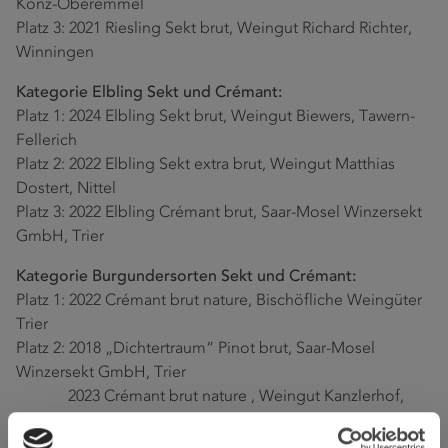
Konz-Oberemmel
Platz 3: 2021 Riesling Sekt brut, Weingut Richard Richter,
Winningen
Kategorie Elbling Sekt und Crémant:
Platz 1: 2024 Elbling Sekt brut, Weingut Biewers, Tawern-
Fellerich
Platz 2: 2022 Elbling Sekt extra brut, Weingut Matthias
Dostert, Nittel
Platz 3: 2022 Elbling Crémant brut, Saar-Mosel Winzersekt
GmbH, Trier
Kategorie Burgundersorten Sekt und Crémant:
Platz 1: 2022 Crémant brut nature, Bischöfliche Weingüter
Trier
Platz 2: 2018 „Dichtertraum“ Pinot brut, Saar-Mosel
Winzersekt GmbH, Trier
2023 Crémant brut nature , Weingut Kanzlerhof,
Pölich (punktgleich)
Platz 3: 2020 Spätburgunder Sekt brut, Weingut Richard