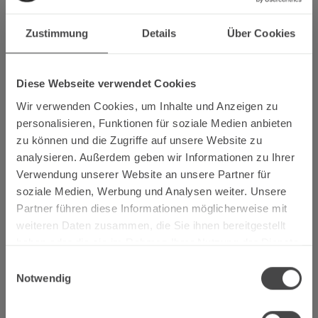
Richter, Winningen
Zustimmung
Details
Über Cookies
Kategorie Elbling Qualitätswein trocken:
Platz 1: 2025 Kapellenberg Elbling Qualitätswein trocken,
Weingut Apel, Nittel
Diese Webseite verwendet Cookies
Platz 2: 2025 Elbling Qualitätswein trocken, Weingut
Wir verwenden Cookies, um Inhalte und Anzeigen zu
Biewers, Tawern-Fellerich
personalisieren, Funktionen für soziale Medien anbieten
Platz 3: 2025 Liter Elbling Qualitätswein trocken, Weingut
zu können und die Zugriffe auf unsere Website zu
Apel, Nittel
analysieren. Außerdem geben wir Informationen zu Ihrer
Verwendung unserer Website an unsere Partner für
Kategorie Riesling Gutswein trocken:
soziale Medien, Werbung und Analysen weiter. Unsere
Platz 1: 2025 Saar Riesling Qualitätswein trocken, Weingut
Partner führen diese Informationen möglicherweise mit
Margarethenhof, Ayl
weiteren Daten zusammen, die Sie ihnen bereitgestellt
Platz 2: 2025 Liter Riesling Qualitätswein trocken, Weingut
haben oder die sie im Rahmen Ihrer Nutzung der Dienste
Lönartz-Thielmann, Ernst
gesammelt haben.
Platz 3: 2025 „Burgherr“ Riesling Qualitätswein trocken,
Einwilligungsauswahl
Weingut Zur Burg, Klüsserath
Notwendig
2025 „Grauschiefer“ Riesling Qw trocken, Weingut
Knodt-Trossen, Kröv (punktgleich)