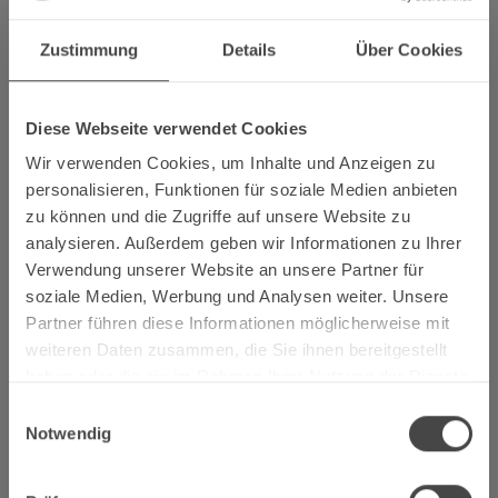
Zustimmung
Details
Über Cookies
Diese Webseite verwendet Cookies
Der Urozean wurde zwischen den Kontinentalplatten
zusammengeschoben, der Meeresboden unter enormem
Wir verwenden Cookies, um Inhalte und Anzeigen zu
Druck und hohen Temperaturen zusammengepresst. Aus
personalisieren, Funktionen für soziale Medien anbieten
den Sedimenten wurde Schiefer, der sich schließlich zu
zu können und die Zugriffe auf unsere Website zu
einem Gebirge auffaltete. So entstand das Rheinische
analysieren. Außerdem geben wir Informationen zu Ihrer
Schiefergebirge, damals noch Teil eines die halbe Erde
Verwendung unserer Website an unsere Partner für
umspannenden Gebirgszuges.
soziale Medien, Werbung und Analysen weiter. Unsere
Partner führen diese Informationen möglicherweise mit
Eine Landschaft entsteht
weiteren Daten zusammen, die Sie ihnen bereitgestellt
haben oder die sie im Rahmen Ihrer Nutzung der Dienste
Vor 15 Millionen Jahren begann die Ur-Mosel, der
gesammelt haben.
Landschaft Konturen zu verleihen. Als das Schiefergebirge
Einwilligungsauswahl
Notwendig
sich hob, wurde das ursprünglich breite und geradlinige
Flussbett tiefer und kurvenreicher. Der einzigartige, stark
mäandrierende Flusslauf, der sich bildete, prägte die