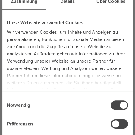
Zustimmung
Details
Über Cookies
Die traditionelle Kirmes findet jedes Jahr Anfang August
statt. Am Samstag Nachmittag ist die große Mittelmosel-
Riesling-Weinprobe mit Weinen aus Zeltingen-Rachtig
Diese Webseite verwendet Cookies
und einigen Nachbargemeinden. Für das leibliche Wohl
Wir verwenden Cookies, um Inhalte und Anzeigen zu
ist bestens gesorgt. Live-Musik an allen Abenden. Eintritt
personalisieren, Funktionen für soziale Medien anbieten
frei (außer zur Weinprobe).
zu können und die Zugriffe auf unsere Website zu
analysieren. Außerdem geben wir Informationen zu Ihrer
Verwendung unserer Website an unsere Partner für
Livemusik an allen Tagen
soziale Medien, Werbung und Analysen weiter. Unsere
Großes Festzelt am Moselufer
Partner führen diese Informationen möglicherweise mit
Freier Eintritt (außer zur MittelmoselWeinprobe)
weiteren Daten zusammen, die Sie ihnen bereitgestellt
Große Mittelmosel-Weinprobe
haben oder die sie im Rahmen Ihrer Nutzung der Dienste
gesammelt haben.
Einwilligungsauswahl
Notwendig
Veranstaltungsort:
Präferenzen
Bist du volljährig?
Mittelmosel // Zeltingen-Rachtig