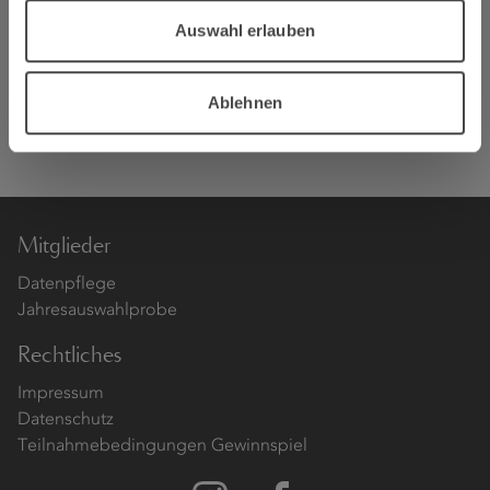
Maria und Albrecht Gietzen
Moselstraße 70
Auswahl erlauben
56332 Hatzenport
Tel. 02605 952371 Fax 952372
Ablehnen
service@winzerhof-gietzen.de
Mitglieder
Datenpflege
Jahresauswahlprobe
Rechtliches
Impressum
Datenschutz
Teilnahmebedingungen Gewinnspiel