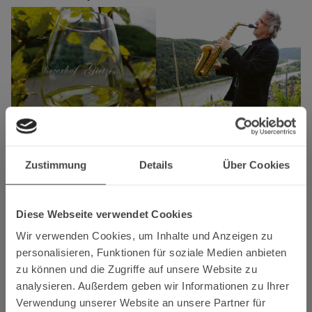
Zustimmung
Details
Über Cookies
Freitag, 7. August 2026, 19.00 Uhr
Sommermelodien
Diese Webseite verwendet Cookies
Musik für Herz und Seele
mit dem Vokalquartett Amabile
Wir verwenden Cookies, um Inhalte und Anzeigen zu
Preis pro Person: 45 €
personalisieren, Funktionen für soziale Medien anbieten
Aperitif, Musik, Winzerabendessen zzgl. Wein, Wasser
zu können und die Zugriffe auf unsere Website zu
Reservierung erforderlich
analysieren. Außerdem geben wir Informationen zu Ihrer
Verwendung unserer Website an unsere Partner für
Samstag, 8. August 2026, 19.00 Uhr