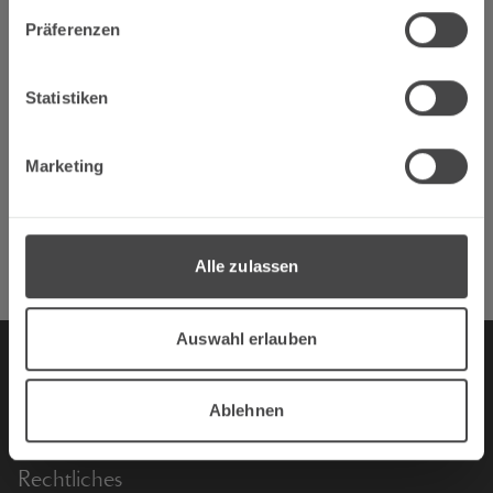
Terrassenmosel // Dieblich
Präferenzen
Bist du volljährig?
Adresse:
Hotel-Restaurant Pistono
Statistiken
Nein
Ja
Walter Pistono
Hauptstraße 30
Marketing
Wir sind Partner von
56332 Dieblich
Tel. 02607 218 Fax 1039
info@hotelpistono.de
Alle zulassen
Auswahl erlauben
Mitglieder
Datenpflege
Ablehnen
Jahresauswahlprobe
Rechtliches