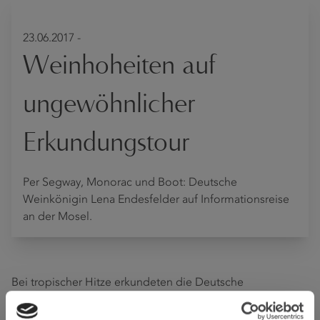
23.06.2017 -
Weinhoheiten auf
ungewöhnlicher
Erkundungstour
Per Segway, Monorac und Boot: Deutsche
Weinkönigin Lena Endesfelder auf Informationsreise
an der Mosel.
Bei tropischer Hitze erkundeten die Deutsche
Weinkönigin Lena Endesfelder sowie ihre Prinzessinnen
Mara Walz und Christina Schneider gemeinsam mit den