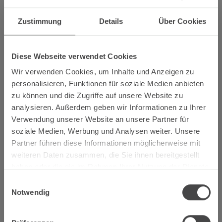
Mosel-Weinhoheiten Lisa Schmitt, Anna Maria Dehen und
Zustimmung
Details
Über Cookies
Sarah Schmitt das Weinanbaugebiet Mosel.
Die Fortbewegungsmittel bei dieser Reise waren eher
ungewöhnlich: Am Anfang des Programms stand eine
Diese Webseite verwendet Cookies
Steillagentour per Segway. Die Winzergenossenschaft
Wir verwenden Cookies, um Inhalte und Anzeigen zu
Moselland eG überraschte die Weinhoheiten mit dieser
personalisieren, Funktionen für soziale Medien anbieten
Aktion. Statt in Keller und Abfüllhalle ging es hinaus in die
zu können und die Zugriffe auf unsere Website zu
Weinlandschaft. Vorstandsvorsitzender Henning Seibert
analysieren. Außerdem geben wir Informationen zu Ihrer
und Marketingleiter Thomas Ambré von der Moselland eG
Verwendung unserer Website an unsere Partner für
begleiteten die Weinmajestäten - mit dabei waren auch
soziale Medien, Werbung und Analysen weiter. Unsere
die Weinköniginnen von Nahe und Pfalz - auf der Tour mit
Partner führen diese Informationen möglicherweise mit
"Mosel on Wheels" vom Campingplatz Erden über
weiteren Daten zusammen, die Sie ihnen bereitgestellt
Lösnich und Kinheim bis hoch in die Lage "Erdener
haben oder die sie im Rahmen Ihrer Nutzung der Dienste
Treppchen".
gesammelt haben.
Einwilligungsauswahl
Notwendig
Aus einer völlig anderen Perspektive erfuhren die jungen
Weinfachfrauen die Mosellandschaft im Anschluss: Bei
einer Bootsfahrt mit Lagenverkostung auf der Mosel