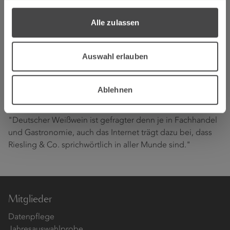
Unter den TOP 50 finden sich noch vier weitere Weine aus
dem Anbaugebiet: der 2016 Pinot blanc Haus Klosterberg
Alle zulassen
von Markus Molitor, der 2016 Riesling Alte Reben und der
2016 Riesling Monopol von Maximin Grünhaus/von
Schubert (Ruwer) sowie der 2016 Saar Mineral Riesling
Auswahl erlauben
feinherb des Weingutes Reverchon aus Filzen an der Saar.
37 der 50 besten Weine der Liste kommen aus deutschen
Ablehnen
Weinanbaugebieten. "Dennoch von Langeweile keine
Spur", heißt es in der Ausgabe 1/2018 der Fachzeitschrift.
"Deutscher Weißwein ist gefragter denn je in Fachhandel
und Gastronomie, auch das Internet trägt dazu bei, dass
Riesling & Co. sprichwörtlich in aller Munde sind."
Mitglieder
Datenpflege
Jahresauswahlprobe