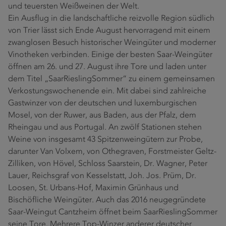
und teuersten Weißweinen der Welt.
Ein Ausflug in die landschaftliche reizvolle Region südlich
von Trier lässt sich Ende August hervorragend mit einem
zwanglosen Besuch historischer Weingüter und moderner
Vinotheken verbinden. Einige der besten Saar-Weingüter
öffnen am 26. und 27. August ihre Tore und laden unter
dem Titel „SaarRieslingSommer“ zu einem gemeinsamen
Verkostungswochenende ein. Mit dabei sind zahlreiche
Gastwinzer von der deutschen und luxemburgischen
Mosel, von der Ruwer, aus Baden, aus der Pfalz, dem
Rheingau und aus Portugal. An zwölf Stationen stehen
Weine von insgesamt 43 Spitzenweingütern zur Probe,
darunter Van Volxem, von Othegraven, Forstmeister Geltz-
Zilliken, von Hövel, Schloss Saarstein, Dr. Wagner, Peter
Lauer, Reichsgraf von Kesselstatt, Joh. Jos. Prüm, Dr.
Loosen, St. Urbans-Hof, Maximin Grünhaus und
Bischöfliche Weingüter. Auch das 2016 neugegründete
Saar-Weingut Cantzheim öffnet beim SaarRieslingSommer
seine Tore. Mehrere Top-Winzer anderer deutscher