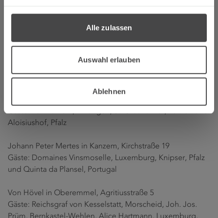
Reverchon in Konz-Filzen, Saartalstraße 2-3
Alle zulassen
Gast: Rinke Weine, Mertesdorf
Cantzheim in Kanzem, Weinstraße 4
Auswahl erlauben
Gäste: Daniel Twardowski, Neumagen-Dhron, und
Stephan Steinmetz, Wehr
Ablehnen
Von Othegraven in Kanzem, Weinstraße 1
Gäste: Van Volxem, Wiltingen, St. Urbans-Hof, Leiwen und
Aloisiushof, Pfalz
Johann Peter Mertes in Kanzem, Kirchstraße 19
Gäste: Domaines Vinsmoselle, Luxemburg, Knipser, Pfalz
und Quinta da Plansel, Portugal
Von Hövel in Oberemmel, Agritiusstraße 5
Gäste: Reichsgraf von Kesselstatt, Morscheid, Joh. Jos.
Prüm, Bernkastel-Wehlen, Alice Hartmann, Luxemburg,