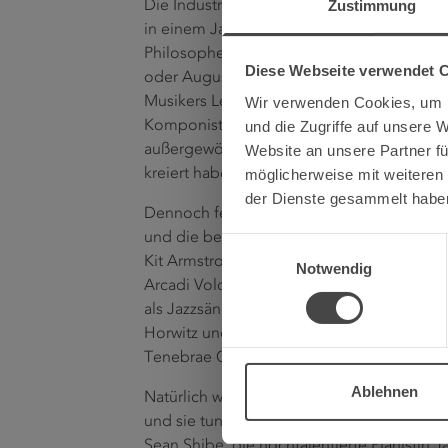
Zustimmung
Die Industriestätten bilden den kongenial
in einem Jahr voller Jubiläen: Beleuchtet 
Philosophen, Reformer und Erfinder wie Kar
Diese Webseite verwendet 
oder August Horch kulturell umgeben hab
Wir verwenden Cookies, um I
Musikers Leonard Bernstein oder der 150. 
und die Zugriffe auf unsere 
Komponisten Gioachino Rossini, Ihre Werke
Website an unsere Partner fü
außergewöhnlichen Projekten wieder, die K
möglicherweise mit weiteren
kreiert haben.
der Dienste gesammelt habe
Dennoch fehlen Konzertorte wie Klöster, 
und die beliebten Open-Airs nicht. Mit Ver
Einwilligungsauswahl
Kit Armstrong und Bariton Thomas E. Baue
Notwendig
Arcadi Volodos, die brilliante Sopranisti
als Jazzsänger, Roberto Prosseda am selt
Horwitz und die geniale Berliner Lautten
Tenebrae Choir.
Ablehnen
Natürlich wollen auch junge Talente und 
und sie tun es: der britische Jazzpianist A
Sean Shibe, die hochtalentierte Pianistin 