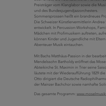
Preisträger vom Klanglabor sowie die Mus
und des Bundesjugendjazzorchesters.
Sommersprossen heißt ein brandneues Pr
Die Schweizer Künstlervermittlerin Andrea S
entwickelt. In Percussion-Workshops, Fam
Mädchen mit Profimusikern auftreten, au
können Kinder und Jugendliche mit Eltern 
Abenteuer Musik eintauchen.
Mit Bachs Matthäus-Passion in der bearbei
Mendelssohn Bartholdy eröffnet das Mosel 
Abteikirche St. Maximin in Trier seine Sa
läutete mit der Wiederaufführung 1829 die 
Otto dirigiert die Deutsche Radiophilharm
der Mainzer Bachchor sowie namhafte Soli
Das gesamte Programm:
www.moselmusikf