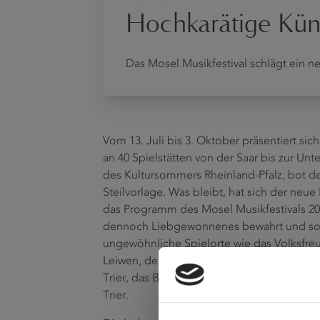
Hochkarätige Küns
Das Mosel Musikfestival schlägt ein n
Vom 13. Juli bis 3. Oktober präsentiert sic
an 40 Spielstätten von der Saar bis zur Unt
des Kultursommers Rheinland-Pfalz, bot 
Steilvorlage. Was bleibt, hat sich der neu
das Programm des Mosel Musikfestivals 20
dennoch Liebgewonnenes bewahrt und sog
ungewöhnliche Spielorte wie das Volksfreu
Leiwen, den Bundesbank-Bunker in Cochem
Trier, das Busdepot der Stadtwerke Trier u
Trier.