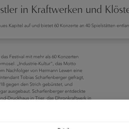
tler in Kraftwerken und Klöst
eues Kapitel auf und bietet 60 Konzerte an 40 Spielstätten ent
h das Festival mit mehr als 60 Konzerten
ermosel. „Industrie-Kultur“, das Motto
dem Nachfolger von Hermann Lewen eine
e Intendant Tobias Scharfenberger gefragt,
18 gegen den Strich gebürstet, und
ar ausgebaut. Scharfenberger entdeckte
nd-Druckhaus in Trier, das Dhronkraftwerk in
, das Holzschnittlager der Firma Leyendecker
nd die Stanzhalle der Firma Natus