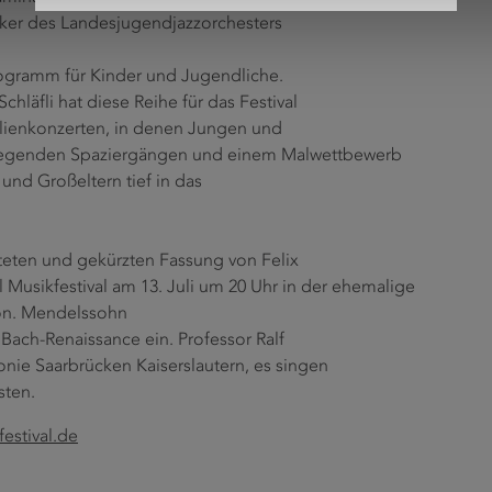
iker des Landesjugendjazzorchesters
ogramm für Kinder und Jugendliche.
chläfli hat diese Reihe für das Festival
ilienkonzerten, in denen Jungen und
fregenden Spaziergängen und einem Malwettbewerb
und Großeltern tief in das
teten und gekürzten Fassung von Felix
Musikfestival am 13. Juli um 20 Uhr in der ehemalige
ison. Mendelssohn
Bach-Renaissance ein. Professor Ralf
onie Saarbrücken Kaiserslautern, es singen
sten.
estival.de