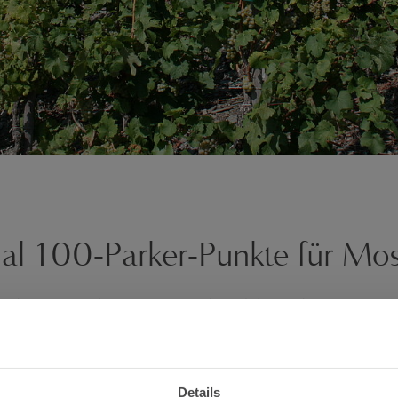
mal 100-Parker-Punkte für Mo
 Parkers Wine Advocate vergibt zehnmal die Höchstnote an We
Details