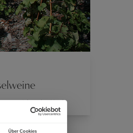
selweine
ingüter im Anbaugebiet Mosel.
Über Cookies