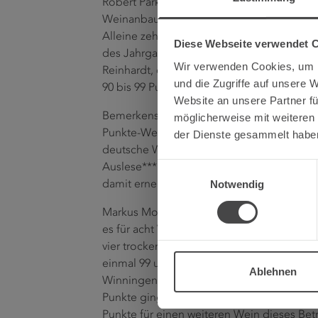
Robert Parkers Wine Advocate, die weltwe
Weinanbaugebiet Mosel eine noch nie da
Alleine zehn Mal vergab der Wine Advocat
Diese Webseite verwendet 
des Jahrgangs 2017 von der Mosel. Zahlre
Wir verwenden Cookies, um I
Reinhardt, der beim Wine Advocate für De
und die Zugriffe auf unsere 
90 bis 99 Punkten bedacht.
Website an unsere Partner fü
Bemerkenswert ist, dass nicht nur edelsüß
möglicherweise mit weiteren
Punkte-Weinen ist auch ein trockener Steil
der Dienste gesammelt habe
deutsche Wein, der mit 100 Punkten bewert
Einwilligungsauswahl
Auslese*** (weiße Kapsel) des Weingutes 
Notwendig
damit erneut, dass auch trockene Moselwe
Markus Molitor kann sich auch für viere w
es für acht Weine seiner 17er-Kollektion je
vier trockene Weine. Dreimal 100 Punkte 
einmal 99 und zweimal 98 Punkte. 100 Pun
Ablehnen
Winningen, zudem einmal die Note 97-99 P
Punkte ging an einen Riesling des Weingut
Punkte für einen weiteren Wein dieses Betr