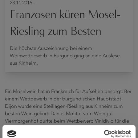
23.11.2016 -
Franzosen küren Mosel-
Riesling zum Besten
Die höchste Auszeichnung bei einem
Weinwettbewerb in Burgund ging an eine Auslese
aus Kinheim.
Ein Moselwein hat in Frankreich für Aufsehen gesorgt: Bei
einem Wettbewerb in der burgundischen Hauptstadt
Dijon wurde eine Steillagen-Riesling aus Kinheim zum
besten Wein gekürt. Daniel Molitor vom Weingut
Viermorgenhof durfte beim Wettbewerb Vinidivio für die
2015 Kinheimer Rosenberg Riesling Auslese die "Médaille
de Diamant" als höchste Auszeichnung