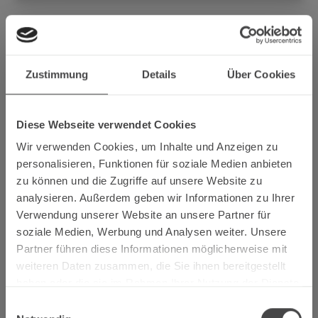
Was bedeuten Heimat oder Heimweh? Was ruft bei den
Menschen Sehnsucht nach dem Ort hervor, an dem sie
Zustimmung
Details
Über Cookies
aufgewachsen sind? Diese Fragen stellt das Mosel
Musikfestival in den Mittelpunkt seines
Konzertprogrammes 2019 und bittet daher Fotografen der
Diese Webseite verwendet Cookies
Region um Mithilfe. Der neue Katalog des Mosel
Wir verwenden Cookies, um Inhalte und Anzeigen zu
Musikfestivals soll die Heimat in all ihren Facetten
personalisieren, Funktionen für soziale Medien anbieten
abbilden: Ansichten und Aussichten, Augenblicke und
zu können und die Zugriffe auf unsere Website zu
Stimmungen, Menschen und ihre Feste, Landlust und
analysieren. Außerdem geben wir Informationen zu Ihrer
gute Laune. Die besten Fotos werden im Katalog und im
Verwendung unserer Website an unsere Partner für
Trierischen Volksfreund veröffentlicht.
soziale Medien, Werbung und Analysen weiter. Unsere
Damit knüpft das Mosel Musikfestival an das Motto des
Partner führen diese Informationen möglicherweise mit
Kultursommers Rheinland-Pfalz 2019 „Heimaten“ an.
weiteren Daten zusammen, die Sie ihnen bereitgestellt
haben oder die sie im Rahmen Ihrer Nutzung der Dienste
Wer mitmachen will, geht auf die Internetadresse
gesammelt haben.
www.meinbildvonheimat.de
Dort finden Sie ein Upload-
Einwilligungsauswahl