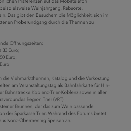
önlichen Präferenzen auf das Mobiltelefon
 beispielsweise Weinjahrgang, Rebsorte,
in. Das gibt den Besuchern die Möglichkeit, sich im
nittenen Proberundgang durch die Thermen zu
gende Öffnungszeiten:
s 33 Euro;
,50 Euro;
 Euro.
tt in die Viehmarktthermen, Katalog und die Verkostung
gelten am Veranstaltungstag als Bahnfahrkarte für Hin-
er Bahnstrecke Koblenz-Trier-Koblenz sowie in allen
rsverbundes Region Trier (VRT).
lsteiner Brunnen, der das zum Wein passende
 von der Sparkasse Trier. Während des Forums bietet
 aus Konz-Obermennig Speisen an.