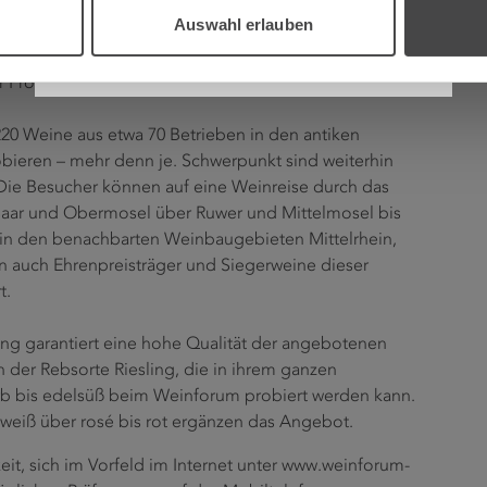
r Bereich widmet sich unter dem Titel „Alles außer
Auswahl erlauben
gebiet, wie Elbling, Müller-Thurgau,
h aus der internationalen Steillagenweinprämierung
 Probe stehen.
20 Weine aus etwa 70 Betrieben in den antiken
ieren – mehr denn je. Schwerpunkt sind weiterhin
e Besucher können auf eine Weinreise durch das
aar und Obermosel über Ruwer und Mittelmosel bis
 in den benachbarten Weinbaugebieten Mittelrhein,
 auch Ehrenpreisträger und Siegerweine dieser
t.
ung garantiert eine hohe Qualität der angebotenen
der Rebsorte Riesling, die in ihrem ganzen
rb bis edelsüß beim Weinforum probiert werden kann.
weiß über rosé bis rot ergänzen das Angebot.
it, sich im Vorfeld im Internet unter www.weinforum-