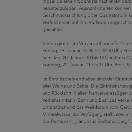
mosel.de eine Probenliste nach ihren pers
herunterzuladen. Auswahlkriterien können
Geschmacksrichtung oder Qualitätsstufe se
Vorfeld einen auf ihre Vorlieben zugesch
gestalten.
Karten gibt es im Vorverkauf noch für fol
Freitag, 19. Januar, 14:30 bis 19:30 Uhr, Prei
Samstag, 20. Januar, 10 bis 14 Uhr, Preis 27
Sonntag, 21. Januar, 11 bis 17 Uhr, Preis 33
Im Eintrittspreis enthalten sind der Eintri
aller Weine und Sekte. Die Eintrittskarten 
und Rückfahrt in allen Nahverkehrszügen d
Verkehrsmitteln (Bahn und Bus) des Verkeh
Unterstützt wird das Weinforum vom Gero
Mineralwasser zur Verfügung stellt, sowie
das Restaurant „Landhaus Euchariusberg“