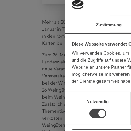
Mehr als 200 prämierte Weine im historisc
Zustimmung
Januar in Trier möglich: Landwirtschaftsk
in den römischen Thermen am bzw. unter 
Karten bei
www.ticket-regional.de
und den 
Diese Webseite verwendet 
Wir verwenden Cookies, um I
Zum 26. Mal werden beim Weinforum Mose
und die Zugriffe auf unsere 
Landesweinprämierung präsentiert. Das im
Website an unsere Partner fü
neue Veranstaltungskonzept hat sich bewä
möglicherweise mit weiteren
Veranstalter den Wandel von einer themen
der Dienste gesammelt habe
bei der Winzer selbst ihre besten Weine vo
26 Weingüter von Mosel, Saar und Ruwer s
Einwilligungsauswahl
beim Weinforum Mosel ausstellen, darunte
Notwendig
Zusätzlich wählt die Landwirtschaftskamme
Thementischen aus. So können die Besuch
verkosten. Unter dem Motto „Staatspreist
Weingütern, die in diesem Jahr mit der hö