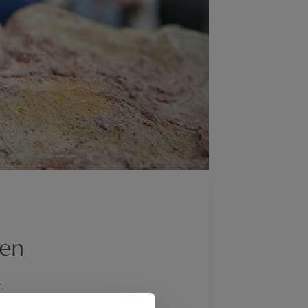
ßen
.